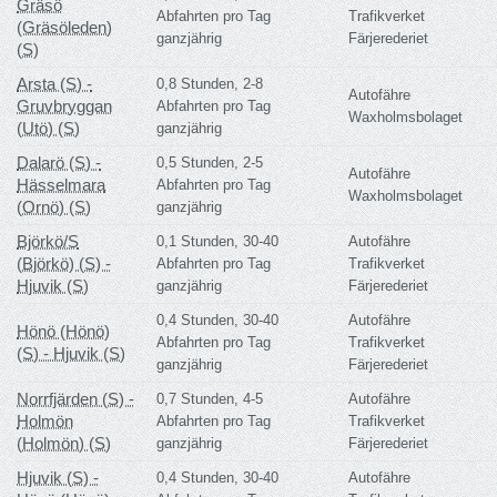
Gräsö
Abfahrten pro Tag
Trafikverket
(Gräsöleden)
ganzjährig
Färjerederiet
(S)
Arsta (S) -
0,8 Stunden, 2-8
Autofähre
Gruvbryggan
Abfahrten pro Tag
Waxholmsbolaget
(Utö) (S)
ganzjährig
Dalarö (S) -
0,5 Stunden, 2-5
Autofähre
Hässelmara
Abfahrten pro Tag
Waxholmsbolaget
(Ornö) (S)
ganzjährig
Björkö/S
0,1 Stunden, 30-40
Autofähre
(Björkö) (S) -
Abfahrten pro Tag
Trafikverket
Hjuvik (S)
ganzjährig
Färjerederiet
0,4 Stunden, 30-40
Autofähre
Hönö (Hönö)
Abfahrten pro Tag
Trafikverket
(S) - Hjuvik (S)
ganzjährig
Färjerederiet
Norrfjärden (S) -
0,7 Stunden, 4-5
Autofähre
Holmön
Abfahrten pro Tag
Trafikverket
(Holmön) (S)
ganzjährig
Färjerederiet
Hjuvik (S) -
0,4 Stunden, 30-40
Autofähre