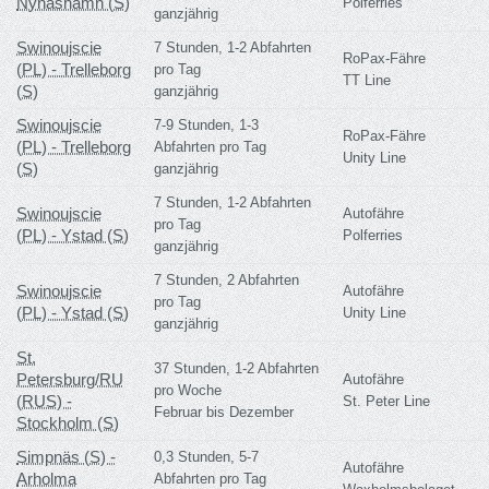
Nynäshamn (S)
Polferries
ganzjährig
Swinoujscie
7 Stunden, 1-2 Abfahrten
RoPax-Fähre
(PL) - Trelleborg
pro Tag
TT Line
(S)
ganzjährig
Swinoujscie
7-9 Stunden, 1-3
RoPax-Fähre
(PL) - Trelleborg
Abfahrten pro Tag
Unity Line
(S)
ganzjährig
7 Stunden, 1-2 Abfahrten
Swinoujscie
Autofähre
pro Tag
(PL) - Ystad (S)
Polferries
ganzjährig
7 Stunden, 2 Abfahrten
Swinoujscie
Autofähre
pro Tag
(PL) - Ystad (S)
Unity Line
ganzjährig
St.
37 Stunden, 1-2 Abfahrten
Petersburg/RU
Autofähre
pro Woche
(RUS) -
St. Peter Line
Februar bis Dezember
Stockholm (S)
Simpnäs (S) -
0,3 Stunden, 5-7
Autofähre
Arholma
Abfahrten pro Tag