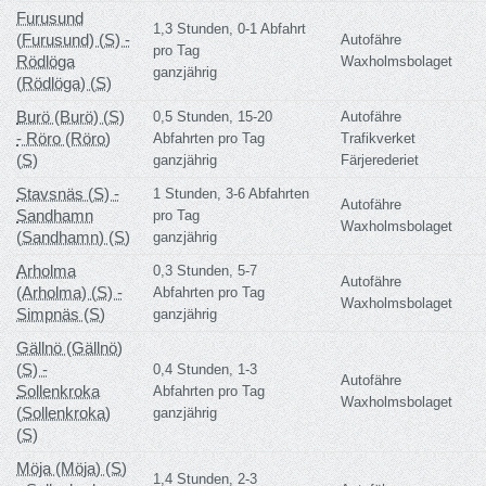
Furusund
1,3 Stunden, 0-1 Abfahrt
(Furusund) (S) -
Autofähre
pro Tag
Rödlöga
Waxholmsbolaget
ganzjährig
(Rödlöga) (S)
Burö (Burö) (S)
0,5 Stunden, 15-20
Autofähre
- Röro (Röro)
Abfahrten pro Tag
Trafikverket
(S)
ganzjährig
Färjerederiet
Stavsnäs (S) -
1 Stunden, 3-6 Abfahrten
Autofähre
Sandhamn
pro Tag
Waxholmsbolaget
(Sandhamn) (S)
ganzjährig
Arholma
0,3 Stunden, 5-7
Autofähre
(Arholma) (S) -
Abfahrten pro Tag
Waxholmsbolaget
Simpnäs (S)
ganzjährig
Gällnö (Gällnö)
(S) -
0,4 Stunden, 1-3
Autofähre
Sollenkroka
Abfahrten pro Tag
Waxholmsbolaget
(Sollenkroka)
ganzjährig
(S)
Möja (Möja) (S)
1,4 Stunden, 2-3