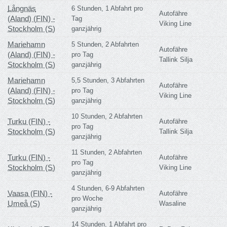
Långnäs
6 Stunden, 1 Abfahrt pro
Autofähre
(Aland) (FIN) -
Tag
Viking Line
Stockholm (S)
ganzjährig
Mariehamn
5 Stunden, 2 Abfahrten
Autofähre
(Aland) (FIN) -
pro Tag
Tallink Silja
Stockholm (S)
ganzjährig
Mariehamn
5,5 Stunden, 3 Abfahrten
Autofähre
(Aland) (FIN) -
pro Tag
Viking Line
Stockholm (S)
ganzjährig
10 Stunden, 2 Abfahrten
Turku (FIN) -
Autofähre
pro Tag
Stockholm (S)
Tallink Silja
ganzjährig
11 Stunden, 2 Abfahrten
Turku (FIN) -
Autofähre
pro Tag
Stockholm (S)
Viking Line
ganzjährig
4 Stunden, 6-9 Abfahrten
Vaasa (FIN) -
Autofähre
pro Woche
Umeå (S)
Wasaline
ganzjährig
14 Stunden, 1 Abfahrt pro