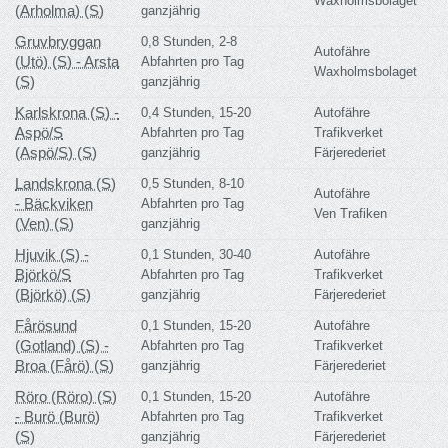
Waxholmsbolaget
(Arholma) (S)
ganzjährig
Gruvbryggan
0,8 Stunden, 2-8
Autofähre
(Utö) (S) - Arsta
Abfahrten pro Tag
Waxholmsbolaget
(S)
ganzjährig
Karlskrona (S) -
0,4 Stunden, 15-20
Autofähre
Aspö/S
Abfahrten pro Tag
Trafikverket
(Aspö/S) (S)
ganzjährig
Färjerederiet
Landskrona (S)
0,5 Stunden, 8-10
Autofähre
- Bäckviken
Abfahrten pro Tag
Ven Trafiken
(Ven) (S)
ganzjährig
Hjuvik (S) -
0,1 Stunden, 30-40
Autofähre
Björkö/S
Abfahrten pro Tag
Trafikverket
(Björkö) (S)
ganzjährig
Färjerederiet
Fårösund
0,1 Stunden, 15-20
Autofähre
(Gotland) (S) -
Abfahrten pro Tag
Trafikverket
Broa (Fårö) (S)
ganzjährig
Färjerederiet
Röro (Röro) (S)
0,1 Stunden, 15-20
Autofähre
- Burö (Burö)
Abfahrten pro Tag
Trafikverket
(S)
ganzjährig
Färjerederiet