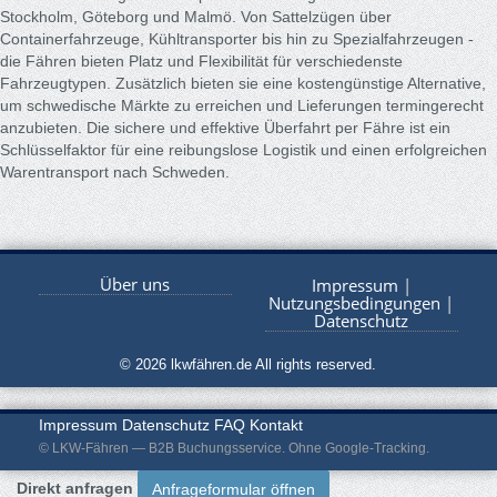
Stockholm, Göteborg und Malmö. Von Sattelzügen über
Containerfahrzeuge, Kühltransporter bis hin zu Spezialfahrzeugen -
die Fähren bieten Platz und Flexibilität für verschiedenste
Fahrzeugtypen. Zusätzlich bieten sie eine kostengünstige Alternative,
um schwedische Märkte zu erreichen und Lieferungen termingerecht
anzubieten. Die sichere und effektive Überfahrt per Fähre ist ein
Schlüsselfaktor für eine reibungslose Logistik und einen erfolgreichen
Warentransport nach Schweden.
Über uns
Impressum
|
Nutzungsbedingungen
|
Datenschutz
© 2026 lkwfähren.de All rights reserved.
Impressum
Datenschutz
FAQ
Kontakt
© LKW-Fähren — B2B Buchungsservice. Ohne Google-Tracking.
Direkt anfragen
Anfrageformular öffnen