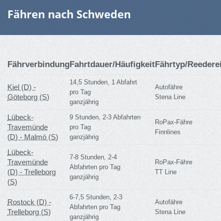
Fähren nach Schweden
Fährverbindung
Fahrtdauer/Häufigkeit
Fährtyp/Reedere
14,5 Stunden, 1 Abfahrt
Kiel (D) -
Autofähre
pro Tag
Göteborg (S)
Stena Line
ganzjährig
Lübeck-
9 Stunden, 2-3 Abfahrten
RoPax-Fähre
Travemünde
pro Tag
Finnlines
(D) - Malmö (S)
ganzjährig
Lübeck-
7-8 Stunden, 2-4
Travemünde
RoPax-Fähre
Abfahrten pro Tag
(D) - Trelleborg
TT Line
ganzjährig
(S)
6-7,5 Stunden, 2-3
Rostock (D) -
Autofähre
Abfahrten pro Tag
Trelleborg (S)
Stena Line
ganzjährig