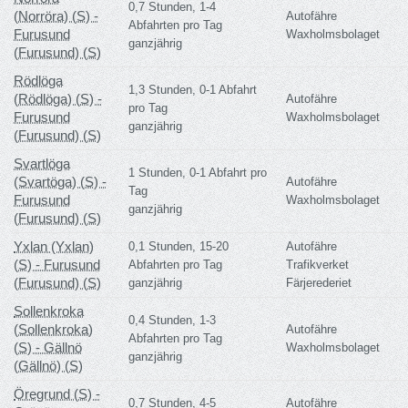
0,7 Stunden, 1-4
(Norröra) (S) -
Autofähre
Abfahrten pro Tag
Furusund
Waxholmsbolaget
ganzjährig
(Furusund) (S)
Rödlöga
1,3 Stunden, 0-1 Abfahrt
(Rödlöga) (S) -
Autofähre
pro Tag
Furusund
Waxholmsbolaget
ganzjährig
(Furusund) (S)
Svartlöga
1 Stunden, 0-1 Abfahrt pro
(Svartöga) (S) -
Autofähre
Tag
Furusund
Waxholmsbolaget
ganzjährig
(Furusund) (S)
Yxlan (Yxlan)
0,1 Stunden, 15-20
Autofähre
(S) - Furusund
Abfahrten pro Tag
Trafikverket
(Furusund) (S)
ganzjährig
Färjerederiet
Sollenkroka
0,4 Stunden, 1-3
(Sollenkroka)
Autofähre
Abfahrten pro Tag
(S) - Gällnö
Waxholmsbolaget
ganzjährig
(Gällnö) (S)
Öregrund (S) -
0,7 Stunden, 4-5
Autofähre