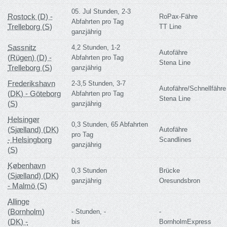
05. Jul Stunden, 2-3
Rostock (D) -
RoPax-Fähre
Abfahrten pro Tag
Trelleborg (S)
TT Line
ganzjährig
Sassnitz
4,2 Stunden, 1-2
Autofähre
(Rügen) (D) -
Abfahrten pro Tag
Stena Line
Trelleborg (S)
ganzjährig
Frederikshavn
2-3,5 Stunden, 3-7
Autofähre/Schnellfähre
(DK) - Göteborg
Abfahrten pro Tag
Stena Line
(S)
ganzjährig
Helsingør
0,3 Stunden, 65 Abfahrten
(Sjælland) (DK)
Autofähre
pro Tag
- Helsingborg
Scandlines
ganzjährig
(S)
København
0,3 Stunden
Brücke
(Sjælland) (DK)
ganzjährig
Oresundsbron
- Malmö (S)
Allinge
(Bornholm)
- Stunden, -
-
(DK) -
bis
BornholmExpress