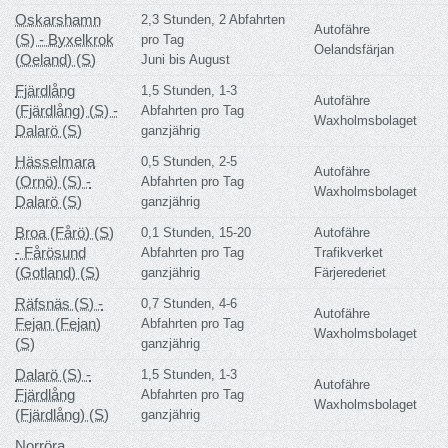
Oskarshamn
2,3 Stunden, 2 Abfahrten
Autofähre
(S) - Byxelkrok
pro Tag
Oelandsfärjan
(Oeland) (S)
Juni bis August
Fjärdlång
1,5 Stunden, 1-3
Autofähre
(Fjärdlång) (S) -
Abfahrten pro Tag
Waxholmsbolaget
Dalarö (S)
ganzjährig
Hässelmara
0,5 Stunden, 2-5
Autofähre
(Ornö) (S) -
Abfahrten pro Tag
Waxholmsbolaget
Dalarö (S)
ganzjährig
Broa (Fårö) (S)
0,1 Stunden, 15-20
Autofähre
- Fårösund
Abfahrten pro Tag
Trafikverket
(Gotland) (S)
ganzjährig
Färjerederiet
Räfsnäs (S) -
0,7 Stunden, 4-6
Autofähre
Fejan (Fejan)
Abfahrten pro Tag
Waxholmsbolaget
(S)
ganzjährig
Dalarö (S) -
1,5 Stunden, 1-3
Autofähre
Fjärdlång
Abfahrten pro Tag
Waxholmsbolaget
(Fjärdlång) (S)
ganzjährig
Norröra