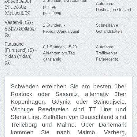
Oskarshamn
3 Stunden, 1-3 Abfahrten
Autofähre
(S) - Visby
pro Tag
Destination Gotland
(Gotland) (S)
ganzjährig
Västervik (S) -
2 Stunden, -
Schnellfähre
Visby (Gotland)
Februar0JanuarJuni!
Gotlandsbåten
(S)
Furusund
0,1 Stunden, 15-20
Autofähre
(Furusund) (S) -
Abfahrten pro Tag
Trafikverket
Yxlan (Yxlan)
ganzjährig
Färjerederiet
(S)
Schweden erreichen Sie am besten über
Rostock oder Sassnitz, alternativ über
Kopenhagen, Gdynia oder Swinoujscie.
Wichtige Reedereien sind TT Line und
Stena Line. Zielhäfen von Deutschland sind
Trelleborg und Malmö. Über Dänemark
kommen Sie nach Malmö, Varberg,