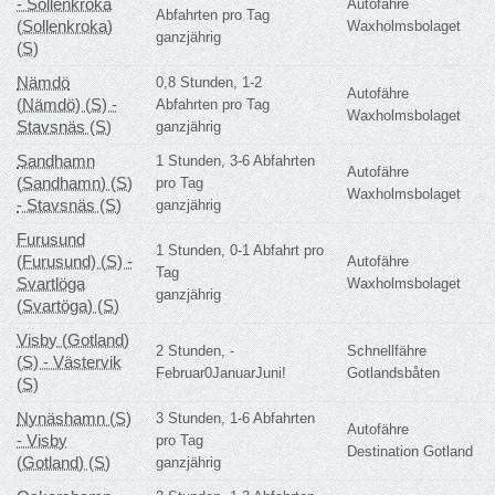
- Sollenkroka
Autofähre
Abfahrten pro Tag
(Sollenkroka)
Waxholmsbolaget
ganzjährig
(S)
Nämdö
0,8 Stunden, 1-2
Autofähre
(Nämdö) (S) -
Abfahrten pro Tag
Waxholmsbolaget
Stavsnäs (S)
ganzjährig
Sandhamn
1 Stunden, 3-6 Abfahrten
Autofähre
(Sandhamn) (S)
pro Tag
Waxholmsbolaget
- Stavsnäs (S)
ganzjährig
Furusund
1 Stunden, 0-1 Abfahrt pro
(Furusund) (S) -
Autofähre
Tag
Svartlöga
Waxholmsbolaget
ganzjährig
(Svartöga) (S)
Visby (Gotland)
2 Stunden, -
Schnellfähre
(S) - Västervik
Februar0JanuarJuni!
Gotlandsbåten
(S)
Nynäshamn (S)
3 Stunden, 1-6 Abfahrten
Autofähre
- Visby
pro Tag
Destination Gotland
(Gotland) (S)
ganzjährig