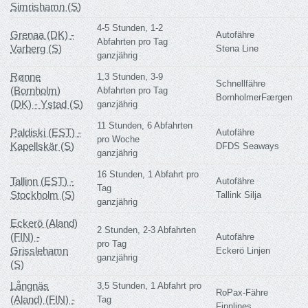
Simrishamn (S)
4-5 Stunden, 1-2
Grenaa (DK) -
Autofähre
Abfahrten pro Tag
Varberg (S)
Stena Line
ganzjährig
Rønne
1,3 Stunden, 3-9
Schnellfähre
(Bornholm)
Abfahrten pro Tag
BornholmerFærgen
(DK) - Ystad (S)
ganzjährig
11 Stunden, 6 Abfahrten
Paldiski (EST) -
Autofähre
pro Woche
Kapellskär (S)
DFDS Seaways
ganzjährig
16 Stunden, 1 Abfahrt pro
Tallinn (EST) -
Autofähre
Tag
Stockholm (S)
Tallink Silja
ganzjährig
Eckerö (Aland)
2 Stunden, 2-3 Abfahrten
(FIN) -
Autofähre
pro Tag
Grisslehamn
Eckerö Linjen
ganzjährig
(S)
Långnäs
3,5 Stunden, 1 Abfahrt pro
RoPax-Fähre
(Aland) (FIN) -
Tag
Finnlines