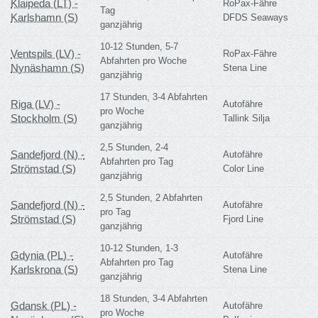
Klaipeda (LT) -
RoPax-Fähre
Tag
Karlshamn (S)
DFDS Seaways
ganzjährig
10-12 Stunden, 5-7
Ventspils (LV) -
RoPax-Fähre
Abfahrten pro Woche
Nynäshamn (S)
Stena Line
ganzjährig
17 Stunden, 3-4 Abfahrten
Riga (LV) -
Autofähre
pro Woche
Stockholm (S)
Tallink Silja
ganzjährig
2,5 Stunden, 2-4
Sandefjord (N) -
Autofähre
Abfahrten pro Tag
Strömstad (S)
Color Line
ganzjährig
2,5 Stunden, 2 Abfahrten
Sandefjord (N) -
Autofähre
pro Tag
Strömstad (S)
Fjord Line
ganzjährig
10-12 Stunden, 1-3
Gdynia (PL) -
Autofähre
Abfahrten pro Tag
Karlskrona (S)
Stena Line
ganzjährig
18 Stunden, 3-4 Abfahrten
Gdansk (PL) -
Autofähre
pro Woche