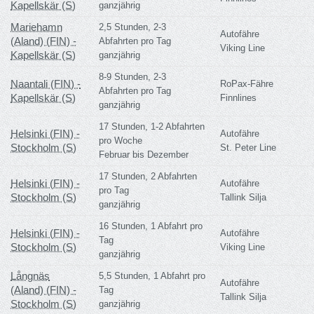
Kapellskär (S)
ganzjährig
Mariehamn
2,5 Stunden, 2-3
Autofähre
(Aland) (FIN) -
Abfahrten pro Tag
Viking Line
Kapellskär (S)
ganzjährig
8-9 Stunden, 2-3
Naantali (FIN) -
RoPax-Fähre
Abfahrten pro Tag
Kapellskär (S)
Finnlines
ganzjährig
17 Stunden, 1-2 Abfahrten
Helsinki (FIN) -
Autofähre
pro Woche
Stockholm (S)
St. Peter Line
Februar bis Dezember
17 Stunden, 2 Abfahrten
Helsinki (FIN) -
Autofähre
pro Tag
Stockholm (S)
Tallink Silja
ganzjährig
16 Stunden, 1 Abfahrt pro
Helsinki (FIN) -
Autofähre
Tag
Stockholm (S)
Viking Line
ganzjährig
Långnäs
5,5 Stunden, 1 Abfahrt pro
Autofähre
(Aland) (FIN) -
Tag
Tallink Silja
Stockholm (S)
ganzjährig