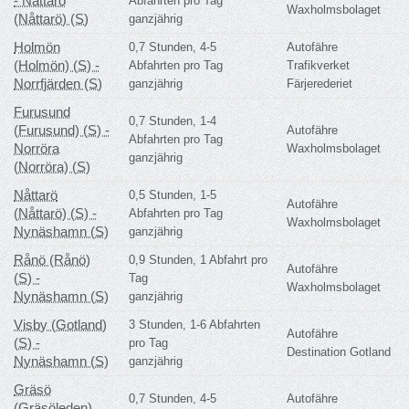
- Nåttarö
Abfahrten pro Tag
Waxholmsbolaget
(Nåttarö) (S)
ganzjährig
Holmön
0,7 Stunden, 4-5
Autofähre
(Holmön) (S) -
Abfahrten pro Tag
Trafikverket
Norrfjärden (S)
ganzjährig
Färjerederiet
Furusund
0,7 Stunden, 1-4
(Furusund) (S) -
Autofähre
Abfahrten pro Tag
Norröra
Waxholmsbolaget
ganzjährig
(Norröra) (S)
Nåttarö
0,5 Stunden, 1-5
Autofähre
(Nåttarö) (S) -
Abfahrten pro Tag
Waxholmsbolaget
Nynäshamn (S)
ganzjährig
Rånö (Rånö)
0,9 Stunden, 1 Abfahrt pro
Autofähre
(S) -
Tag
Waxholmsbolaget
Nynäshamn (S)
ganzjährig
Visby (Gotland)
3 Stunden, 1-6 Abfahrten
Autofähre
(S) -
pro Tag
Destination Gotland
Nynäshamn (S)
ganzjährig
Gräsö
0,7 Stunden, 4-5
Autofähre
(Gräsöleden)