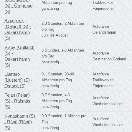
Abfahrten pro Tag
Trafikverket
(S) - Öregrund
ganzjährig
Färjerederiet
(S)
Byxelkrok
2,3 Stunden, 2 Abfahrten
(Oeland) (S) -
Autofähre
pro Tag
Oskarshamn
Oelandsfärjan
Juni bis August
(S)
Visby (Gotland)
3 Stunden, 1-3 Abfahrten
(S) -
Autofähre
pro Tag
Oskarshamn
Destination Gotland
ganzjährig
(S)
Ljusterö
0,1 Stunden, 30-40
Autofähre
(Ljusterö) (S) -
Abfahrten pro Tag
Trafikverket
Ostanå (S)
ganzjährig
Färjerederiet
Fejan (Fejan)
0,7 Stunden, 4-6
Autofähre
(S) - Räfsnäs
Abfahrten pro Tag
Waxholmsbolaget
(S)
ganzjährig
Nynäshamn (S)
0,9 Stunden, 1 Abfahrt pro
Autofähre
- Rånö (Rånö)
Tag
Waxholmsbolaget
(S)
ganzjährig